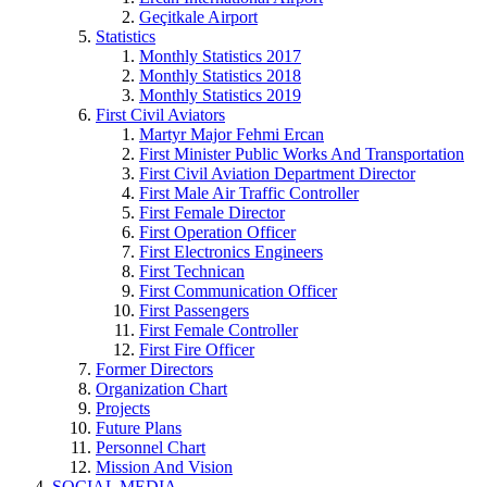
Geçitkale Airport
Statistics
Monthly Statistics 2017
Monthly Statistics 2018
Monthly Statistics 2019
First Civil Aviators
Martyr Major Fehmi Ercan
First Minister Public Works And Transportation
First Civil Aviation Department Director
First Male Air Traffic Controller
First Female Director
First Operation Officer
First Electronics Engineers
First Technican
First Communication Officer
First Passengers
First Female Controller
First Fire Officer
Former Directors
Organization Chart
Projects
Future Plans
Personnel Chart
Mission And Vision
SOCIAL MEDIA