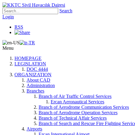
Search
Login
RSS
Menu
HOMEPAGE
LEGISLATION
DOC 4444
ORGANIZATION
About CAD
Administration
Branches
Branch of Air Traffic Control Services
Ercan Aeronautical Services
Branch of Aerodrome Communication Services
Branch of Aerodrome Operation Services
Branch of Technical Affair Services
Branch of Search and Rescue Fire Fighting Servic
Airports
Ercan International Airport