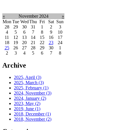
«
November 2024
»
Mon
Tue
Wed
Thu
Fri
Sat
Sun
28
29
30
31
1
2
3
4
5
6
7
8
9
10
11
12
13
14
15
16
17
18
19
20
21
22
23
24
25
26
27
28
29
30
1
2
3
4
5
6
7
8
Archive
2025, April
(3)
2025, March
(3)
2025, February
(1)
2024, November
(3)
2024, January
(2)
2023, May
(2)
2019, June
(1)
2018, December
(1)
2018, November
(2)