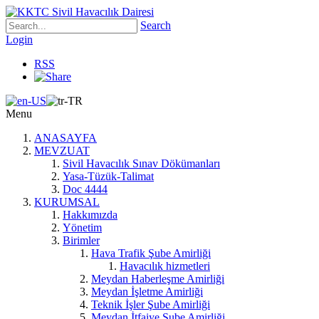
Search
Login
RSS
Menu
ANASAYFA
MEVZUAT
Sivil Havacılık Sınav Dökümanları
Yasa-Tüzük-Talimat
Doc 4444
KURUMSAL
Hakkımızda
Yönetim
Birimler
Hava Trafik Şube Amirliği
Havacılık hizmetleri
Meydan Haberleşme Amirliği
Meydan İşletme Amirliği
Teknik İşler Şube Amirliği
Meydan İtfaiye Şube Amirliği