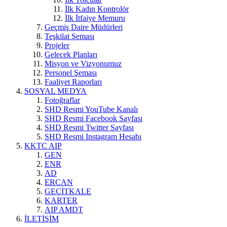
İlk Kadın Kontrolör
İlk İtfaiye Memuru
Geçmiş Daire Müdürleri
Teşkilat Şeması
Projeler
Gelecek Planları
Misyon ve Vizyonumuz
Personel Şeması
Faaliyet Raporları
SOSYAL MEDYA
Fotoğraflar
SHD Resmi YouTube Kanalı
SHD Resmi Facebook Sayfası
SHD Resmi Twitter Sayfası
SHD Resmi Instagram Hesabı
KKTC AIP
GEN
ENR
AD
ERCAN
GEÇİTKALE
KARTER
AIP AMDT
İLETİŞİM