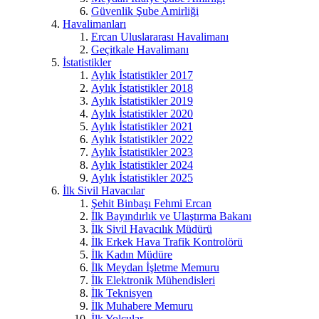
Güvenlik Şube Amirliği
Havalimanları
Ercan Uluslararası Havalimanı
Geçitkale Havalimanı
İstatistikler
Aylık İstatistikler 2017
Aylık İstatistikler 2018
Aylık İstatistikler 2019
Aylık İstatistikler 2020
Aylık İstatistikler 2021
Aylık İstatistikler 2022
Aylık İstatistikler 2023
Aylık İstatistikler 2024
Aylık İstatistikler 2025
İlk Sivil Havacılar
Şehit Binbaşı Fehmi Ercan
İlk Bayındırlık ve Ulaştırma Bakanı
İlk Sivil Havacılık Müdürü
İlk Erkek Hava Trafik Kontrolörü
İlk Kadın Müdüre
İlk Meydan İşletme Memuru
İlk Elektronik Mühendisleri
İlk Teknisyen
İlk Muhabere Memuru
İlk Yolcular